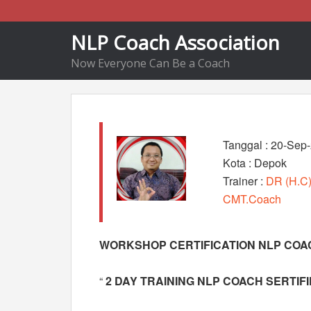
NLP Coach Association
Now Everyone Can Be a Coach
Tanggal : 20-Sep
Kota : Depok
Trainer :
DR (H.C
CMT.Coach
WORKSHOP CERTIFICATION NLP COAC
“
2 DAY TRAINING NLP COACH SERTIF