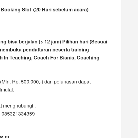
 (Booking Slot <20 Hari sebelum acara)
ng bisa berjalan (> 12 jam) Pilihan hari (Sesuai
, membuka pendaftaran peserta training
ch In Teaching, Coach For Bisnis, Coaching
(Min. Rp. 500.000,-) dan pelunasan dapat
imulai.
at menghubungi :
au 085321334359
 !!!