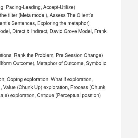
ng, Pacing-Leading, Accept-Utilize)
he filter (Meta model), Assess The Client’s
ent’s Sentences, Exploring the metaphor)
del, Direct & Indirect, David Grove Model, Frank
tions, Rank the Problem, Pre Session Change)
form Outcome), Metaphor of Outcome, Symbolic
, Coping exploration, What If exploration,
on, Value (Chunk Up) exploration, Process (Chunk
le) exploration, Critique (Perceptual position)