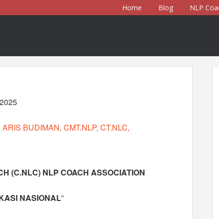
Home
Blog
NLP Coa
-2025
) ARIS BUDIMAN, CMT.NLP, CT.NLC,
H (C.NLC) NLP COACH ASSOCIATION
IKASI NASIONAL
”