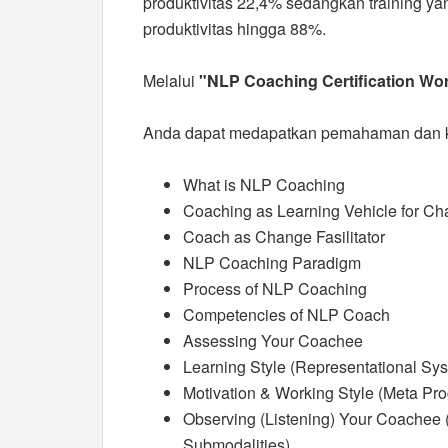
produktivitas 22,4% sedangkan training ya
produktivitas hingga 88%.
Melalui
"NLP Coaching Certification Wo
Anda dapat medapatkan pemahaman dan k
What is NLP Coaching
Coaching as Learning Vehicle for C
Coach as Change Fasilitator
NLP Coaching Paradigm
Process of NLP Coaching
Competencies of NLP Coach
Assessing Your Coachee
Learning Style (Representational Sy
Motivation & Working Style (Meta Pr
Observing (Listening) Your Coachee (
Submodalities)