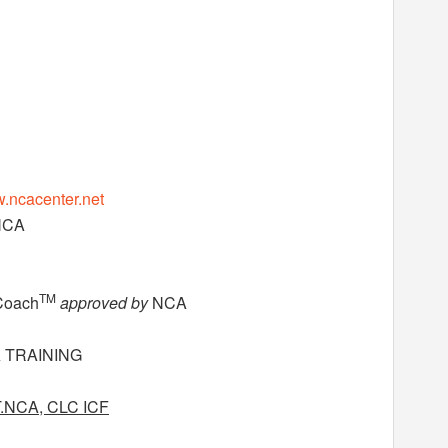
.ncacenter.net
 NCA
TM
 Coach
approved by
NCA
 TRAINING
.NCA, CLC ICF