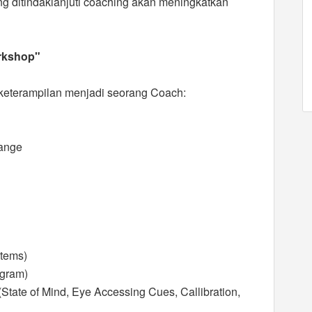
ng ditindaklanjuti coaching akan meningkatkan
rkshop"
eterampilan menjadi seorang Coach:
hange
stems)
ogram)
State of Mind, Eye Accessing Cues, Callibration,