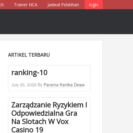
ch
Trainer NCA
Jadwal Pelatihan
login
ARTIKEL TERBARU
ranking-10
July 20, 2026
By
Parama Kartika Dewa
Zarządzanie Ryzykiem I
Odpowiedzialna Gra
Na Slotach W Vox
Casino 19