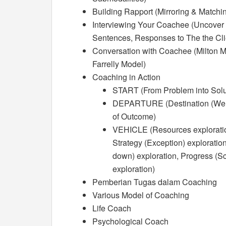
Building Rapport (Mirroring & Matchi
Interviewing Your Coachee (Uncover t
Sentences, Responses to The the Cli
Conversation with Coachee (Milton Mo
Farrelly Model)
Coaching in Action
START (From Problem into Solu
DEPARTURE (Destination (Well
of Outcome)
VEHICLE (Resources exploration
Strategy (Exception) explorati
down) exploration, Progress (Sca
exploration)
Pemberian Tugas dalam Coaching
Various Model of Coaching
Life Coach
Psychological Coach