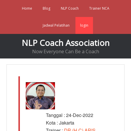
Home
Blog
NLP Coach
Trainer NCA
Jadwal Pelatihan
login
NLP Coach Association
Now Everyone Can Be a Coach
Tanggal : 24-Dec-2022
Kota : Jakarta
Trainer :
DR (H.C) ARIS