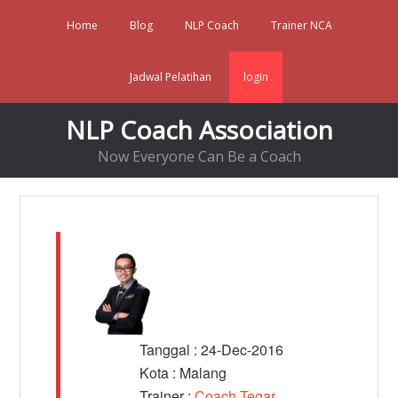
Home
Blog
NLP Coach
Trainer NCA
Jadwal Pelatihan
login
NLP Coach Association
Now Everyone Can Be a Coach
Tanggal : 24-Dec-2016
Kota : Malang
Trainer :
Coach Tegar