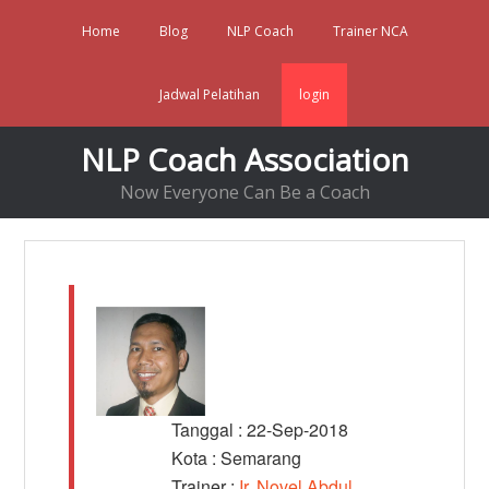
Home
Blog
NLP Coach
Trainer NCA
Jadwal Pelatihan
login
NLP Coach Association
Now Everyone Can Be a Coach
Tanggal : 22-Sep-2018
Kota : Semarang
Trainer :
Ir. Novel Abdul